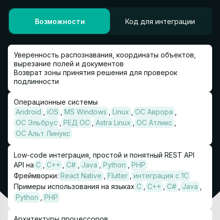
Возможности
Код для интеграции
Уверенность распознавания, координаты объектов,
вырезание полей и документов
Возврат зоны принятия решения для проверок
подлинности
Операционные системы
Android
iOS
MS Windows
Linux
ОС Аврора
ОС Эльбрус
РЕД ОС
Astra Linux
ОС Атликс
ОС Альт Линукс
Low-code интеграция, простой и понятный REST API
API на
C
C++
C#
Java
Python
PHP
Фреймворки:
React Native
Flutter
интеграция с 1C
Примеры использования на языках
C
C++
C#
Java
Python
PHP
Архитектуры процессоров