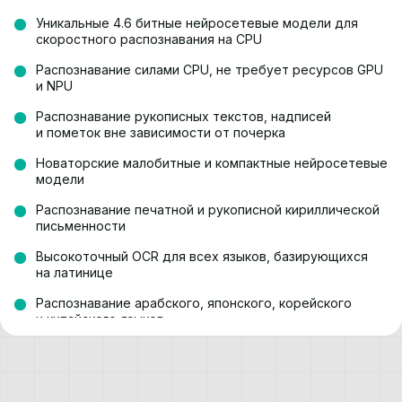
Уникальные 4.6 битные нейросетевые модели для
скоростного распознавания на CPU
Распознавание силами CPU, не требует ресурсов GPU
и NPU
Распознавание рукописных текстов, надписей
и пометок вне зависимости от почерка
Новаторские малобитные и компактные нейросетевые
модели
Распознавание печатной и рукописной кириллической
письменности
Высокоточный OCR для всех языков, базирующихся
на латинице
Распознавание арабского, японского, корейского
и китайского языков
Распознавание иврита, греческого, грузинского
и армянского
Распознавание многостраничных документов