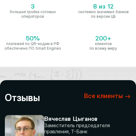
3
8 из 12
большая тройка сотовых
системно значимых банков
операторов
по версии ЦБ
50%
200+
платежей по QR-кодам в РФ
клиентов
обеспечено ПО Smart Engines
по всему миру
Отзывы
Все клиенты
Вячеслав Цыганов
Заместитель председателя
правления, Т-Банк