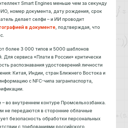
теллект Smart Engines меньше чем за секунду
ИО, номер документа, дату рождения, срок
ватель делает селфи – и ИИ проводит
тографией в документе
, подтверждая, что
с.
т более 3 000 типов и 5000 шаблонов
. Для сервиса «Плати в России» критически
ость распознавания удостоверений личности
ния: Китая, Индии, стран Ближнего Востока и
информацию с NFC-чипа загранпаспорта,
рификации.
e – во внутреннем контуре Промсельхозбанка.
и не передаются в сторонние облачные
рует безопасность обработки персональных
етствии с требованиями российского