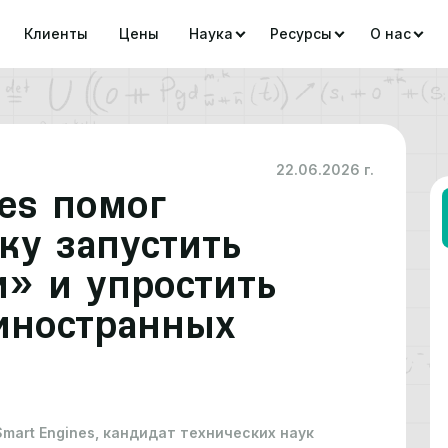
Клиенты
Цены
Наука
Ресурсы
О нас
22.06.2026 г.
es помог
ку запустить
и» и упростить
иностранных
art Engines, кандидат технических наук