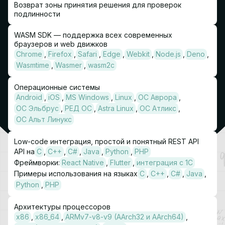
Возврат зоны принятия решения для проверок
информационными платформами
подлинности
Поддержка Windows, Linux, Astra Linux, Альт, РЕД ОС,
Android, iOS, Аврора и российских аппаратно-
WASM SDK — поддержка всех современных
программных платформ
браузеров и web движков
Chrome
Firefox
Safari
Edge
Webkit
Node.js
Deno
Wasmtime
Wasmer
wasm2c
Операционные системы
Android
iOS
MS Windows
Linux
ОС Аврора
ОС Эльбрус
РЕД ОС
Astra Linux
ОС Атликс
ОС Альт Линукс
Low-code интеграция, простой и понятный REST API
API на
C
C++
C#
Java
Python
PHP
Фреймворки:
React Native
Flutter
интеграция с 1C
Примеры использования на языках
C
C++
C#
Java
Python
PHP
Архитектуры процессоров
х86
x86_64
ARMv7-v8-v9 (AArch32 и AArch64)