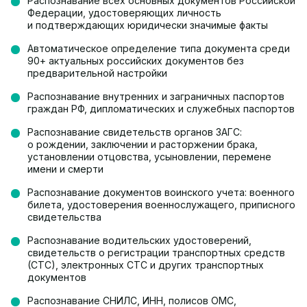
Распознавание всех основных документов Российской
Свидетельство об усыновлении
Федерации, удостоверяющих личность
Свидетельство пенсионера
Трудовая книжка
и подтверждающих юридически значимые факты
Удостоверение МИД
Удостоверение беженца
Автоматическое определение типа документа среди
Удостоверение личности адвоката
90+ актуальных российских документов без
Удостоверение личности прокурора
предварительной настройки
Удостоверение многодетной семьи
Удостоверение об отсрочке на военную службу
Распознавание внутренних и заграничных паспортов
граждан РФ, дипломатических и служебных паспортов
Удостоверение солдата
Удостоверение судоводителя
Распознавание свидетельств органов ЗАГС:
Штамп о предыдущих паспортах
о рождении, заключении и расторжении брака,
установлении отцовства, усыновлении, перемене
имени и смерти
Распознавание документов воинского учета: военного
билета, удостоверения военнослужащего, приписного
свидетельства
Распознавание водительских удостоверений,
свидетельств о регистрации транспортных средств
(СТС), электронных СТС и других транспортных
документов
Распознавание СНИЛС, ИНН, полисов ОМС,