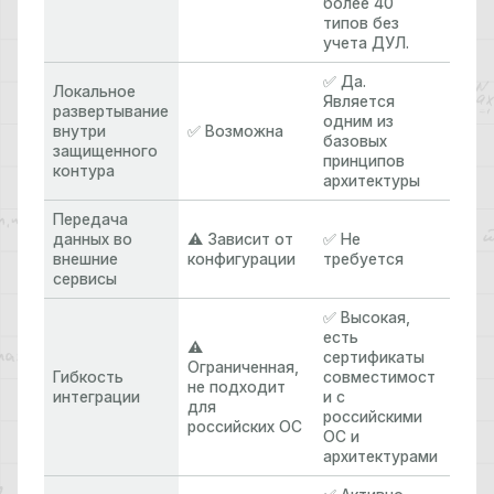
более 40
типов без
учета ДУЛ.
✅ Да.
Локальное
Является
развертывание
одним из
внутри
✅ Возможна
базовых
защищенного
принципов
контура
архитектуры
Передача
данных во
⚠️ Зависит от
✅ Не
внешние
конфигурации
требуется
сервисы
✅ Высокая,
есть
⚠️
сертификаты
Ограниченная,
Гибкость
совместимост
не подходит
интеграции
и с
для
российскими
российских ОС
ОС и
архитектурами