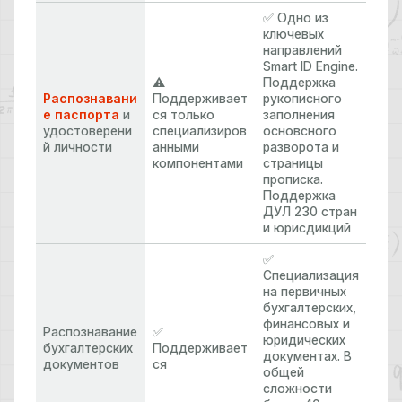
✅ Одно из
ключевых
направлений
Smart ID Engine.
⚠️
Поддержка
Распознавани
Поддерживает
рукописного
е паспорта
и
ся только
заполнения
удостоверени
специализиров
основсного
й личности
анными
разворота и
компонентами
страницы
прописка.
Поддержка
ДУЛ 230 стран
и юрисдикций
✅
Специализация
на первичных
бухгалтерских,
финансовых и
Распознавание
✅
юридических
бухгалтерских
Поддерживает
документах. В
документов
ся
общей
сложности