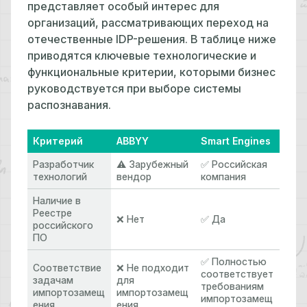
представляет особый интерес для
организаций, рассматривающих переход на
отечественные IDP-решения. В таблице ниже
приводятся ключевые технологические и
функциональные критерии, которыми бизнес
руководствуется при выборе системы
распознавания.
Критерий
ABBYY
Smart Engines
Разработчик
⚠️ Зарубежный
✅ Российская
технологий
вендор
компания
Наличие в
Реестре
❌ Нет
✅ Да
российского
ПО
✅ Полностью
Соответствие
❌ Не подходит
соответствует
задачам
для
требованиям
импортозамещ
импортозамещ
импортозамещ
ения
ения