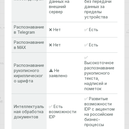
данных на
без передачи
внешний
данных за
сервер
пределы
устройства
Распознавание
❌ Нет
✅ Есть
в Telegram
Распознавание
❌ Нет
✅ Есть
в МАХ
✅
Высокоточное
Распознавание
распознавание
рукописного
⚠️ Не
рукописного
кириллическог
заявлено
текста,
о шрифта
надписей и
пометок
✅ Развитые
возможности
Интеллектуаль
✅ Есть
IDP с акцентом
ная обработка
возможности
на российские
документов
IDP
бизнес-
процессы