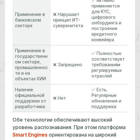
✅ Активно
применяется
для KYC,
Применение в
❌ Нарушает
цифрового
банковском
принцип ИТ-
онбординга и
секторе
суверенитета
построения
кредитного
конвейера
Применение в
✅ Полностью
государственн
соответствует
ом секторе,
❌ Запрещено
требованиям
промышленнос
регулируемых
ти и на
отраслей
объектах КИИ
Наличие
✅ Есть.
официальной
Регулярные
❌ Нет
поддержки от
обновления и
разработчика
поддержка
Обе технологии обеспечивают высокий
уровень распознавания. При этом платформа
Smart Engines
ориентирована на широкий