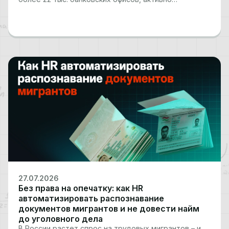
используются мобильные приложения, веб-версии
сервисов и выездное обслуживание. Во всех этих
сценариях банку необходимо получить и внести в…
27.07.2026
Без права на опечатку: как HR
автоматизировать распознавание
документов мигрантов и не довести найм
до уголовного дела
В России растет спрос на трудовых мигрантов – и,