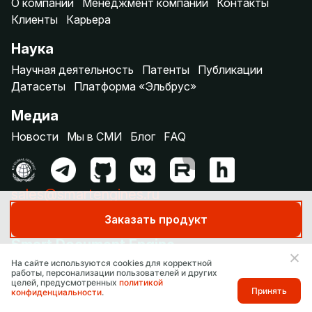
О компании
Менеджмент компании
Контакты
Клиенты
Карьера
Наука
Научная деятельность
Патенты
Публикации
Датасеты
Платформа «Эльбрус»
Медиа
Новости
Мы в СМИ
Блог
FAQ
sales@smartengines.ru
Заказать продукт
Smart Document Engine
Распознавание первичных документов
На сайте используются cookies для корректной
Распознавание документов КДО
работы, персонализации пользователей и других
целей, предусмотренных
политикой
Распознавание для кредитного конвейера
Принять
конфиденциальности
.
Полнотекстовое распознавание (OCR)