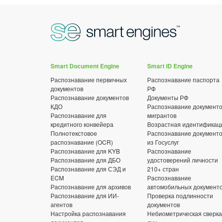
Smart Document Engine
Smart ID Engine
Распознавание первичных
Распознавание паспорта
документов
РФ
Распознавание документов
Документы РФ
КДО
Распознавание документ
Распознавание для
мигрантов
кредитного конвейера
Возрастная идентификац
Полнотекстовое
Распознавание документ
распознавание (OCR)
из Госуслуг
Распознавание для KYB
Распознавание
Распознавание для ДБО
удостоверений личности
Распознавание для СЭД и
210+ стран
ECM
Распознавание
Распознавание для архивов
автомобильных документ
Распознавание для ИИ-
Проверка подлинности
агентов
документов
Настройка распознавания
Небиометрическая сверка