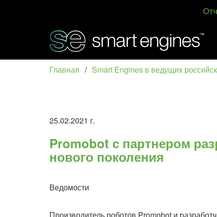
Отч
Главная
/
Smart Engines в ведущих российс
25.02.2021 г.
Promobot с партнером раз
нового поколения
Ведомости
Производитель роботов Promobot и разработч