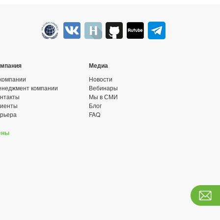
омпания
Медиа
компании
Новости
неджмент компании
Вебинары
нтакты
Мы в СМИ
лиенты
Блог
рьера
FAQ
ены