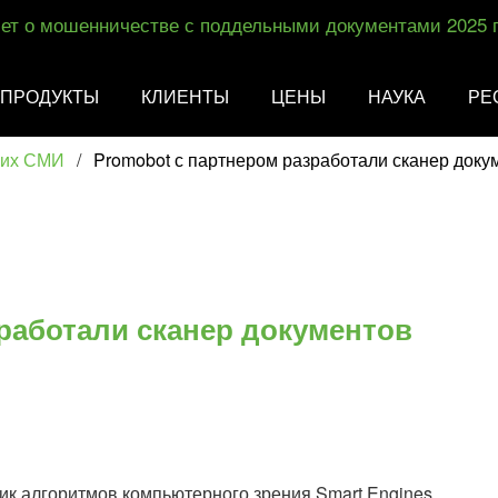
ет о мошенничестве с поддельными документами 2025 
ПРОДУКТЫ
КЛИЕНТЫ
ЦЕНЫ
НАУКА
РЕ
ких СМИ
/
Promobot с партнером разработали сканер доку
работали сканер документов
ик алгоритмов компьютерного зрения Smart Engines