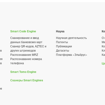
Smart Code Engine
Наука
К
Сканирование и ввод
Научная деятельность
О 
данных банковских карт
Патенты
Ме
Сканер QR-кодов, AZTEC и
Публикации
Ко
ов
других штрихкодов
Датасеты
К
Распознавание MRZ
Платформа «Эльбрус»
Ка
ия
Распознавание номера
ов
телефона
Ц
Smart Tomo Engine
Сканеры Smart Engines
ов