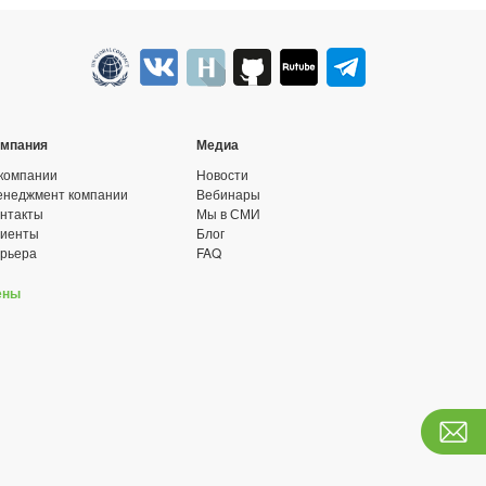
омпания
Медиа
компании
Новости
неджмент компании
Вебинары
нтакты
Мы в СМИ
лиенты
Блог
рьера
FAQ
ены