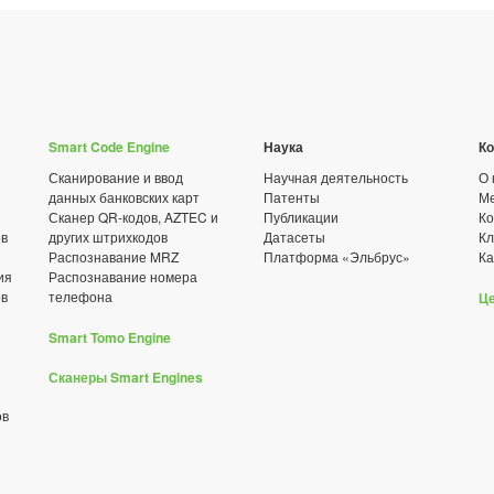
Smart Code Engine
Наука
К
Сканирование и ввод
Научная деятельность
О 
данных банковских карт
Патенты
Ме
Сканер QR-кодов, AZTEC и
Публикации
Ко
ов
других штрихкодов
Датасеты
К
Распознавание MRZ
Платформа «Эльбрус»
Ка
ия
Распознавание номера
ов
телефона
Ц
Smart Tomo Engine
Сканеры Smart Engines
ов