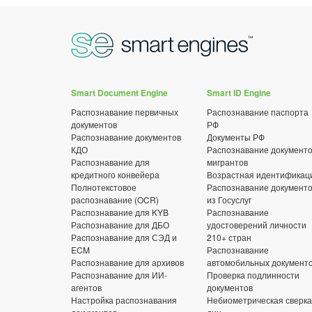
Smart Document Engine
Smart ID Engine
Распознавание первичных
Распознавание паспорта
документов
РФ
Распознавание документов
Документы РФ
КДО
Распознавание документ
Распознавание для
мигрантов
кредитного конвейера
Возрастная идентификац
Полнотекстовое
Распознавание документ
распознавание (OCR)
из Госуслуг
Распознавание для KYB
Распознавание
Распознавание для ДБО
удостоверений личности
Распознавание для СЭД и
210+ стран
ECM
Распознавание
Распознавание для архивов
автомобильных документ
Распознавание для ИИ-
Проверка подлинности
агентов
документов
Настройка распознавания
Небиометрическая сверка