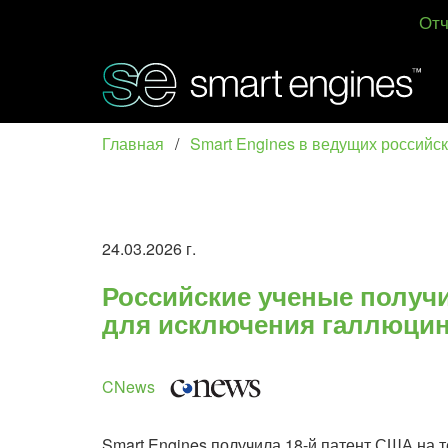
Отч
Главная
/
Smart Engines в ведущих российс
24.03.2026 г.
Российские ученые получи
для исключения галлюци
CNews
Smart Engines получила 18-й патент США н