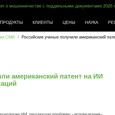
ет о мошенничестве с поддельными документами 2025 
ПРОДУКТЫ
КЛИЕНТЫ
ЦЕНЫ
НАУКА
РЕ
ких СМИ
/
Российские ученые получили американский пат
ли американский патент на ИИ
наций
а технологию ИИ, решающую проблему «додумывания»