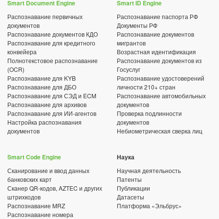
Smart Document Engine
Smart ID Engine
Распознавание первичных
Распознавание паспорта РФ
документов
Документы РФ
Распознавание документов КДО
Распознавание документов
Распознавание для кредитного
мигрантов
конвейера
Возрастная идентификация
Полнотекстовое распознавание
Распознавание документов из
(OCR)
Госуслуг
Распознавание для KYB
Распознавание удостоверений
Распознавание для ДБО
личности 210+ стран
Распознавание для СЭД и ECM
Распознавание автомобильных
Распознавание для архивов
документов
Распознавание для ИИ-агентов
Проверка подлинности
Настройка распознавания
документов
документов
Небиометрическая сверка лиц
Smart Code Engine
Наука
Сканирование и ввод данных
Научная деятельность
банковских карт
Патенты
Сканер QR-кодов, AZTEC и других
Публикации
штрихкодов
Датасеты
Распознавание MRZ
Платформа «Эльбрус»
Распознавание номера