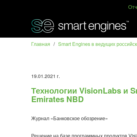
Отч
Главная
/
Smart Engines в ведущих российс
19.01.2021 г.
Технологии VisionLabs и S
Emirates NBD
Журнал «Банковское обозрение»
Решение на базе программных продуктов Visi