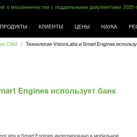
ет о мошенничестве с поддельными документами 2025 
ПРОДУКТЫ
КЛИЕНТЫ
ЦЕНЫ
НАУКА
РЕ
ких СМИ
/
Технологии VisionLabs и Smart Engines использу
mart Engines использует банк
onLabs и Smart Engines интегрировано в мобильное