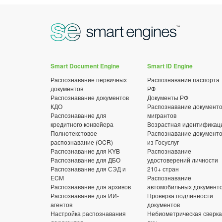
Smart Document Engine
Smart ID Engine
Распознавание первичных
Распознавание паспорта
документов
РФ
Распознавание документов
Документы РФ
КДО
Распознавание документ
Распознавание для
мигрантов
кредитного конвейера
Возрастная идентификац
Полнотекстовое
Распознавание документ
распознавание (OCR)
из Госуслуг
Распознавание для KYB
Распознавание
Распознавание для ДБО
удостоверений личности
Распознавание для СЭД и
210+ стран
ECM
Распознавание
Распознавание для архивов
автомобильных документ
Распознавание для ИИ-
Проверка подлинности
агентов
документов
Настройка распознавания
Небиометрическая сверка