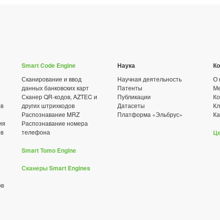
Smart Code Engine
Наука
К
Сканирование и ввод
Научная деятельность
О 
данных банковских карт
Патенты
Ме
Сканер QR-кодов, AZTEC и
Публикации
Ко
ов
других штрихкодов
Датасеты
К
Распознавание MRZ
Платформа «Эльбрус»
Ка
ия
Распознавание номера
ов
телефона
Ц
Smart Tomo Engine
Сканеры Smart Engines
ов