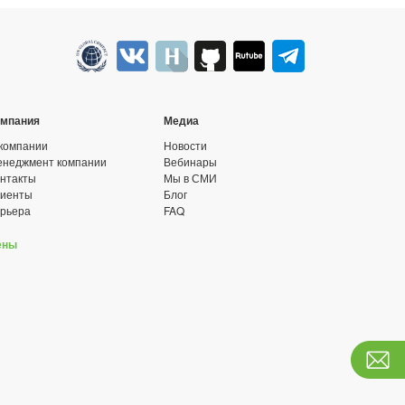
омпания
Медиа
компании
Новости
неджмент компании
Вебинары
нтакты
Мы в СМИ
лиенты
Блог
рьера
FAQ
ены