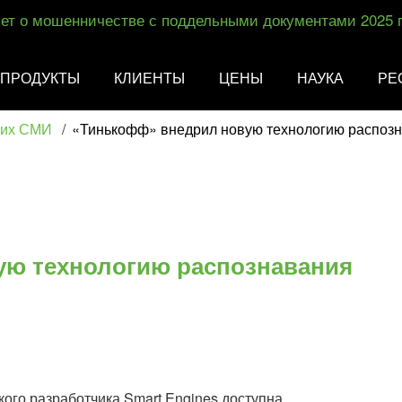
ет о мошенничестве с поддельными документами 2025 
ПРОДУКТЫ
КЛИЕНТЫ
ЦЕНЫ
НАУКА
РЕ
ких СМИ
/
​«Тинькофф» внедрил новую технологию распоз
ую технологию распознавания
ого разработчика Smart Engines доступна