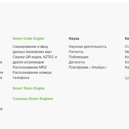
Smart Code Engine
Наука
К
Сканирование и ввод
Научная деятельность
О 
данных банковских карт
Патенты
Ме
Сканер QR-кодов, AZTEC и
Публикации
Ко
ов
других штрихкодов
Датасеты
К
Распознавание MRZ
Платформа «Эльбрус»
Ка
ия
Распознавание номера
ов
телефона
Ц
Smart Tomo Engine
Сканеры Smart Engines
ов