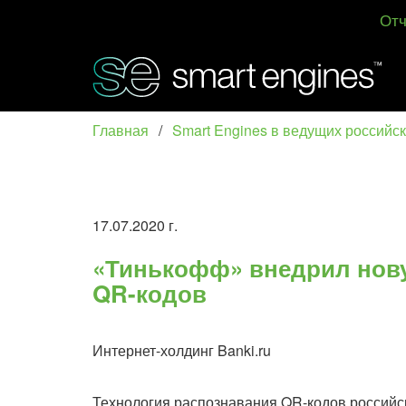
Отч
Главная
/
Smart Engines в ведущих российс
17.07.2020 г.
​«Тинькофф» внедрил нов
QR-кодов
Интернет-холдинг Banki.ru
Технология распознавания QR-кодов российск