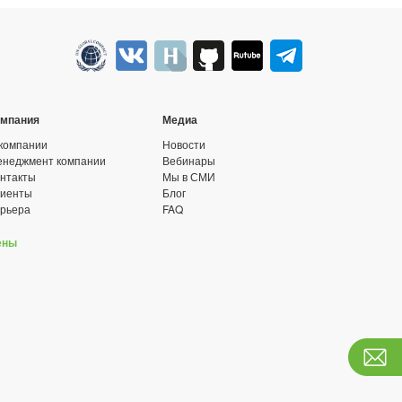
омпания
Медиа
компании
Новости
неджмент компании
Вебинары
нтакты
Мы в СМИ
лиенты
Блог
рьера
FAQ
ены