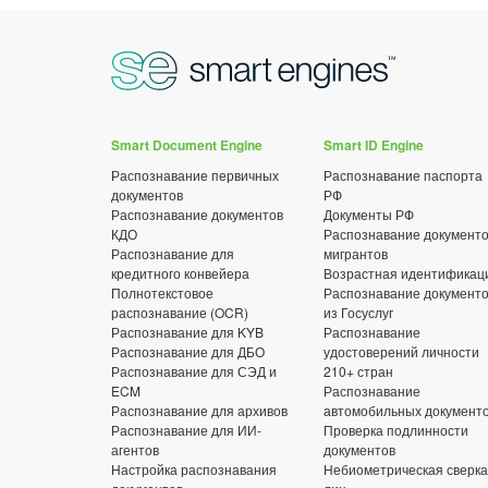
Smart Document Engine
Smart ID Engine
Распознавание первичных
Распознавание паспорта
документов
РФ
Распознавание документов
Документы РФ
КДО
Распознавание документ
Распознавание для
мигрантов
кредитного конвейера
Возрастная идентификац
Полнотекстовое
Распознавание документ
распознавание (OCR)
из Госуслуг
Распознавание для KYB
Распознавание
Распознавание для ДБО
удостоверений личности
Распознавание для СЭД и
210+ стран
ECM
Распознавание
Распознавание для архивов
автомобильных документ
Распознавание для ИИ-
Проверка подлинности
агентов
документов
Настройка распознавания
Небиометрическая сверка