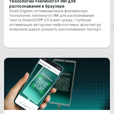
технологии «зеленого» ИИ для
распознавания в браузере
Smart Engines оптимизировала флагманскую
технологию «зеленого» ИИ для распознавания
текста GreenOCR® 2.0 в веб-среде. Глубокая
оптимизация авторских нейросетевых архитектур
позволила вдвое ускорить распознавание паспорта
РФ в веб-приложениях и повысить скорость
обработки других документов на 40%. Обновление
стало ответом на растущий запрос рынка на
функциональные веб-приложения, открыв
возможность реализовать в браузере…