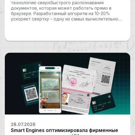
технологию сверхбыстрого распознавания
документов, которая может работать прямо в
браузере. Разработанный алгоритм на 10-20%
ускоряет свертку – одну из самых вычислительно
затратных операций компактных квантованных
нейросетей – сохраняя низкие требования к памяти.
Это позволяет выполнять ресурсоемкие задачи
компьютерного зрения, включая распознавание
документов, платежных реквизитов…
28.07.2026
Smart Engines оптимизировала фирменные