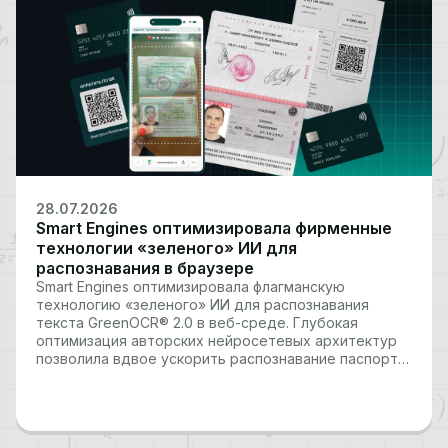
28.07.2026
Smart Engines оптимизировала фирменные
технологии «зеленого» ИИ для
распознавания в браузере
Smart Engines оптимизировала флагманскую
технологию «зеленого» ИИ для распознавания
текста GreenOCR® 2.0 в веб-среде. Глубокая
оптимизация авторских нейросетевых архитектур
позволила вдвое ускорить распознавание паспорта
РФ в веб-приложениях и повысить скорость
обработки других документов на 40%. Обновление
стало ответом на растущий запрос рынка на
функциональные веб-приложения, открыв