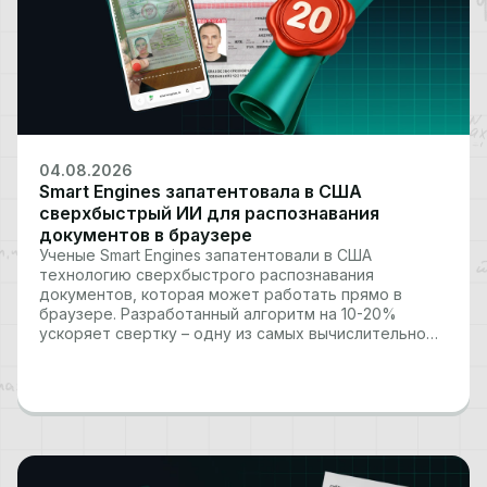
04.08.2026
Smart Engines запатентовала в США
сверхбыстрый ИИ для распознавания
документов в браузере
Ученые Smart Engines запатентовали в США
технологию сверхбыстрого распознавания
документов, которая может работать прямо в
браузере. Разработанный алгоритм на 10-20%
ускоряет свертку – одну из самых вычислительно
затратных операций компактных квантованных
нейросетей – сохраняя низкие требования к памяти.
Это позволяет выполнять ресурсоемкие задачи
компьютерного зрения, включая распознавание
документов, платежных реквизитов…