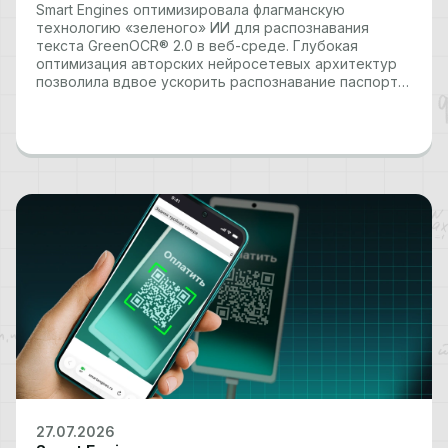
Smart Engines оптимизировала флагманскую
технологию «зеленого» ИИ для распознавания
текста GreenOCR® 2.0 в веб-среде. Глубокая
оптимизация авторских нейросетевых архитектур
позволила вдвое ускорить распознавание паспорта
РФ в веб-приложениях и повысить скорость
обработки других документов на 40%. Обновление
стало ответом на растущий запрос рынка на
функциональные веб-приложения, открыв
возможность реализовать в браузере…
27.07.2026