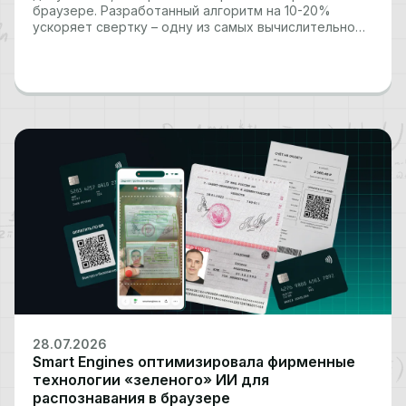
браузере. Разработанный алгоритм на 10-20%
ускоряет свертку – одну из самых вычислительно
затратных операций компактных квантованных
нейросетей – сохраняя низкие требования к памяти.
Это позволяет выполнять ресурсоемкие задачи
компьютерного зрения, включая распознавание
документов, платежных реквизитов…
28.07.2026
Smart Engines оптимизировала фирменные
технологии «зеленого» ИИ для
распознавания в браузере