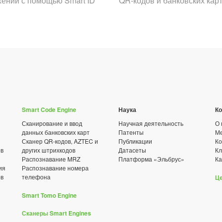
ении с помощью Smart ID
QR-кодов и банковских кар
Smart Code Engine
Наука
К
Сканирование и ввод
Научная деятельность
О 
данных банковских карт
Патенты
Ме
Сканер QR-кодов, AZTEC и
Публикации
Ко
ов
других штрихкодов
Датасеты
К
Распознавание MRZ
Платформа «Эльбрус»
Ка
ия
Распознавание номера
ов
телефона
Ц
Smart Tomo Engine
Сканеры Smart Engines