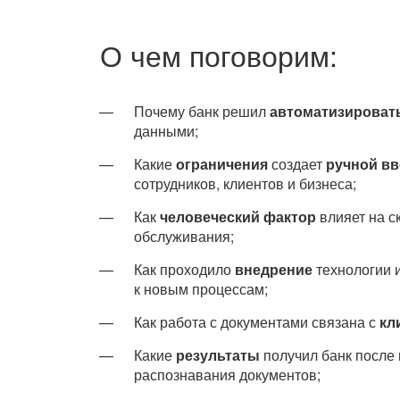
О чем поговорим:
Почему банк решил
автоматизироват
данными;
Какие
ограничения
создает
ручной в
сотрудников, клиентов и бизнеса;
Как
человеческий фактор
влияет на с
обслуживания;
Как проходило
внедрение
технологии 
к новым процессам;
Как работа с документами связана с
кл
Какие
результаты
получил банк после
распознавания документов;