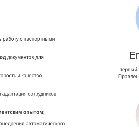
ь
работу с паспортными
Е
вод
документов для
первый 
корость и качество
Правлен
и адаптация сотрудников
иентским опытом
;
 внедрения автоматического