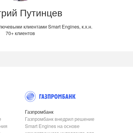
рий Путинцев
лючевыми клиентами Smart Engines, к.х.н.
70+ клиентов
Газпромбанк
е
Газпромбанк внедрил решение
ания
Smart Engines на основе