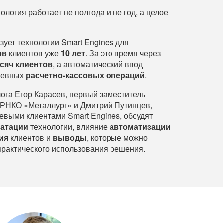
нология работает не полгода и не год, а целое
ует технологии Smart Engines для
ов
клиентов уже
10 лет
. За это время через
сяч клиентов
, а автоматический ввод
дневных
расчетно-кассовых операций
.
ога Егор Карасев, первый заместитель
РНКО «Металлург» и Дмитрий Путинцев,
чевыми клиентами Smart Engines, обсудят
уатации
технологии, влияние
автоматизации
ия
клиентов и
выводы
, которые можно
 практического использования решения.