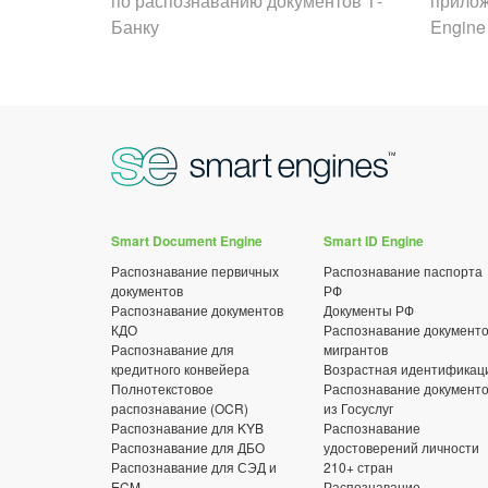
по распознаванию документов Т-
прилож
Банку
Engine
Smart Document Engine
Smart ID Engine
Распознавание первичных
Распознавание паспорта
документов
РФ
Распознавание документов
Документы РФ
КДО
Распознавание документ
Распознавание для
мигрантов
кредитного конвейера
Возрастная идентификац
Полнотекстовое
Распознавание документ
распознавание (OCR)
из Госуслуг
Распознавание для KYB
Распознавание
Распознавание для ДБО
удостоверений личности
Распознавание для СЭД и
210+ стран
ECM
Распознавание