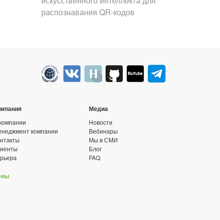
т
искусственного интеллекта для
распознавания QR-кодов
омпания
Медиа
компании
Новости
неджмент компании
Вебинары
нтакты
Мы в СМИ
лиенты
Блог
рьера
FAQ
ены