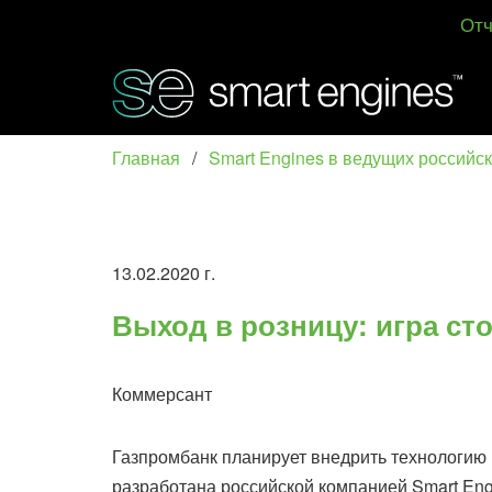
Отч
Главная
/
Smart Engines в ведущих российс
13.02.2020 г.
Выход в розницу: игра сто
Коммерсант
Газпромбанк планирует внедрить технологию н
разработана российской компанией Smart En