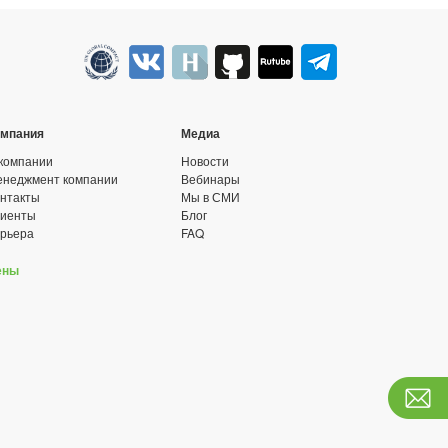
омпания
Медиа
компании
Новости
неджмент компании
Вебинары
нтакты
Мы в СМИ
лиенты
Блог
рьера
FAQ
ены