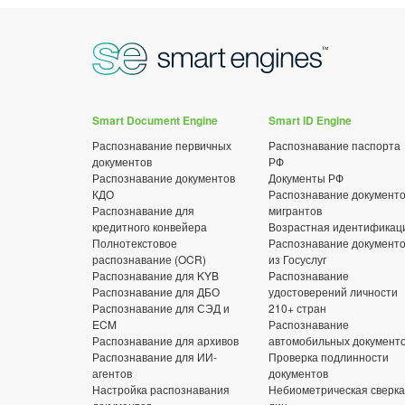
Smart Document Engine
Smart ID Engine
Распознавание первичных
Распознавание паспорта
документов
РФ
Распознавание документов
Документы РФ
КДО
Распознавание документ
Распознавание для
мигрантов
кредитного конвейера
Возрастная идентификац
Полнотекстовое
Распознавание документ
распознавание (OCR)
из Госуслуг
Распознавание для KYB
Распознавание
Распознавание для ДБО
удостоверений личности
Распознавание для СЭД и
210+ стран
ECM
Распознавание
Распознавание для архивов
автомобильных документ
Распознавание для ИИ-
Проверка подлинности
агентов
документов
Настройка распознавания
Небиометрическая сверка