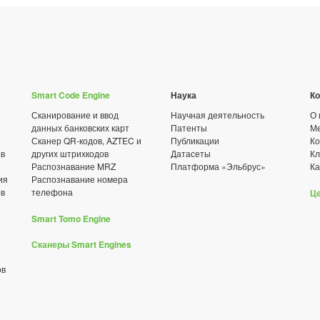
Smart Code Engine
Наука
К
Сканирование и ввод
Научная деятельность
О 
данных банковских карт
Патенты
Ме
Сканер QR-кодов, AZTEC и
Публикации
Ко
ов
других штрихкодов
Датасеты
К
Распознавание MRZ
Платформа «Эльбрус»
Ка
ия
Распознавание номера
ов
телефона
Ц
Smart Tomo Engine
Сканеры Smart Engines
ов